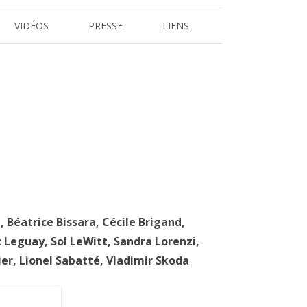
VIDÉOS
PRESSE
LIENS
REVUE DE PRESSE
 L’ARBRE
DOSSIERS ET COMMUNIQUÉS DE
PRESSE
e,
Béatrice Bissara,
Cécile Brigand,
c Leguay
,
Sol LeWitt,
Sandra Lorenzi,
er, Lionel Sabatté
,
Vladimir Skoda