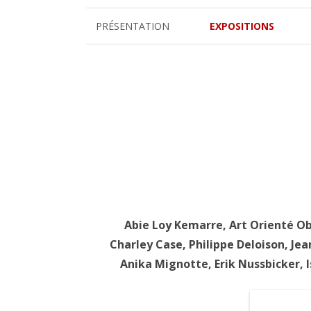
PRÉSENTATION
EXPOSITIONS
VITRIOL
DESS(T)INS VISIONNAIRES
L’ARBRE COSMIQUE
FRÉQUENCES BRUTES
ART & MÉDITATION
ELIXIRS
Abie Loy Kemarre, Art Orienté Ob
SOUL TREE
Charley Case
, Philippe Deloison,
Jea
GÉOMÉTRIES DE L’INVISIB
Anika Mignotte,
Erik Nussbicker,
LA RUCHE