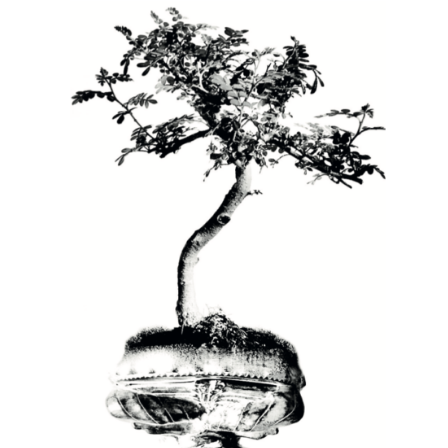
E
 GENÈVE
AO
PARIS