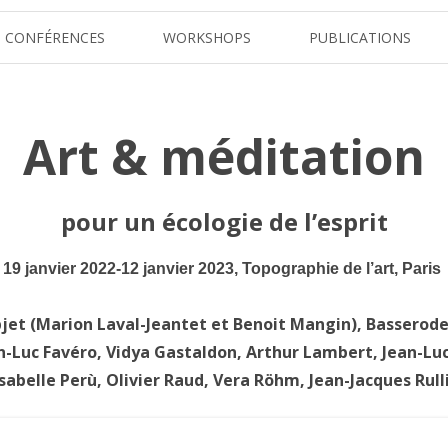
Skip
to
CONFÉRENCES
WORKSHOPS
PUBLICATIONS
content
L’ATELIER DES VISIONS
PRÉSENTATION
DREAMTIME
ARBRES
SOCIOMYTHO-LOGIES DE
Art & méditation
PIERRES
ASTRALIS
pour un écologie de l’esprit
19 janvier 2022-12 janvier 2023, Topographie de l’art, Paris
jet (Marion Laval-Jeantet et Benoit Mangin), Basserod
n-Luc Favéro
, Vidya Gastaldon,
Arthur Lambert,
Jean-Lu
LE
Isabelle Perù, Olivier Raud,
Vera Röhm, Jean-Jacques Rulli