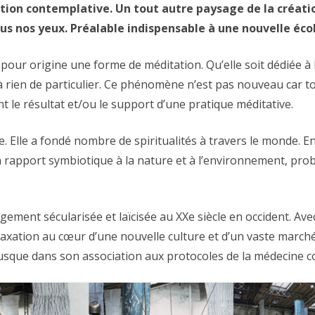
ion contemplative. Un tout autre paysage de la création,
ous nos yeux. Préalable indispensable à une nouvelle écolo
r origine une forme de méditation. Qu’elle soit dédiée à l
rien de particulier. Ce phénomène n’est pas nouveau car tout
t le résultat et/ou le support d’une pratique méditative.
 Elle a fondé nombre de spiritualités à travers le monde. En
un rapport symbiotique à la nature et à l’environnement, pro
argement sécularisée et laïcisée au XXe siècle en occident. A
elaxation au cœur d’une nouvelle culture et d’un vaste march
jusque dans son association aux protocoles de la médecine c