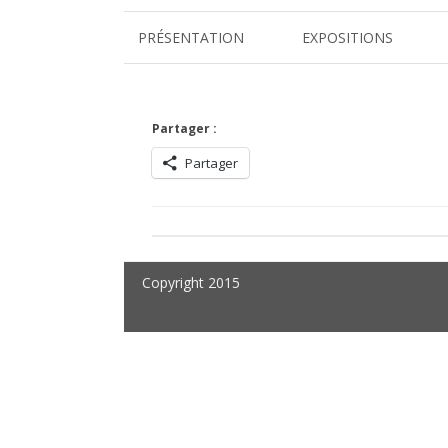
PRÉSENTATION
EXPOSITIONS
VITRIOL
DESS(T)INS VISIONNAIRES
Partager :
Partager
L’ARBRE COSMIQUE
FRÉQUENCES BRUTES
ART & MÉDITATION
Copyright 2015
ELIXIRS
SOUL TREE
GÉOMÉTRIES DE L’INVISIB
LA RUCHE