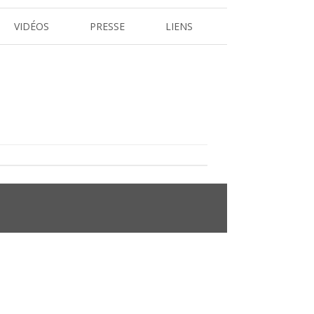
VIDÉOS
PRESSE
LIENS
REVUE DE PRESSE
 L’ARBRE
DOSSIERS ET COMMUNIQUÉS DE
PRESSE