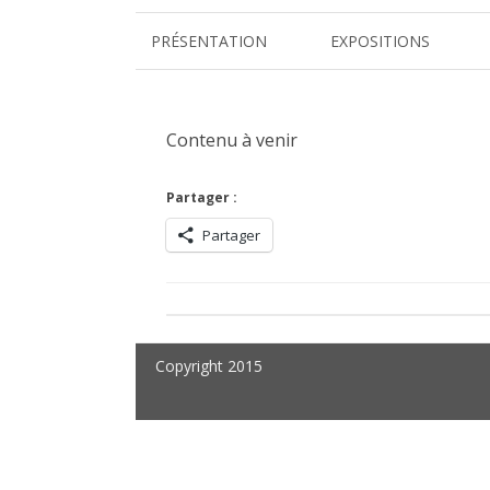
PRÉSENTATION
EXPOSITIONS
VITRIOL
DESS(T)INS VISIONNAIRES
Contenu à venir
L’ARBRE COSMIQUE
Partager :
FRÉQUENCES BRUTES
Partager
ART & MÉDITATION
ELIXIRS
SOUL TREE
Copyright 2015
GÉOMÉTRIES DE L’INVISIB
LA RUCHE