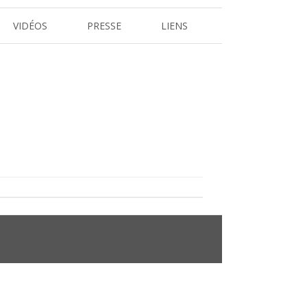
VIDÉOS
PRESSE
LIENS
REVUE DE PRESSE
 L’ARBRE
DOSSIERS ET COMMUNIQUÉS DE
PRESSE