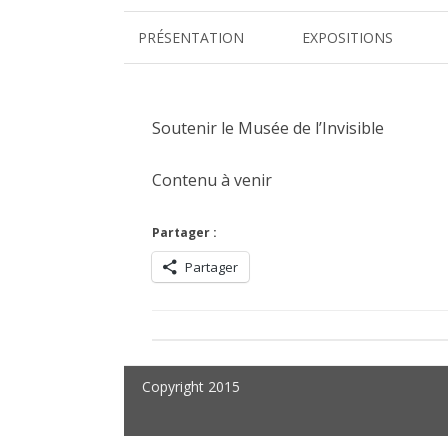
PRÉSENTATION
EXPOSITIONS
VITRIOL
DESS(T)INS VISIONNAIRES
Soutenir le Musée de l’Invisible
L’ARBRE COSMIQUE
Contenu à venir
FRÉQUENCES BRUTES
Partager :
ART & MÉDITATION
Partager
ELIXIRS
SOUL TREE
GÉOMÉTRIES DE L’INVISIB
Copyright 2015
LA RUCHE