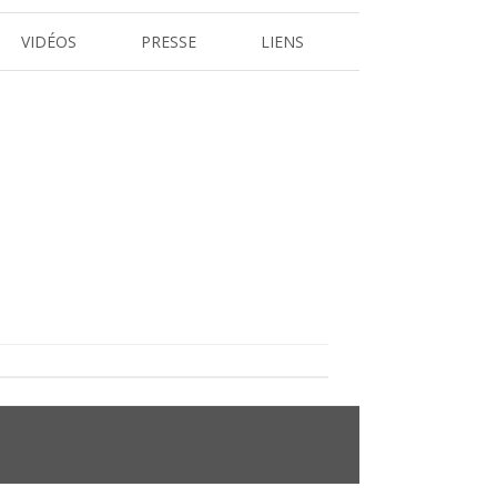
VIDÉOS
PRESSE
LIENS
REVUE DE PRESSE
 L’ARBRE
DOSSIERS ET COMMUNIQUÉS DE
PRESSE