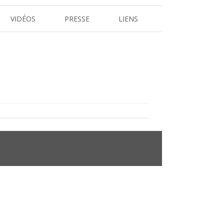
VIDÉOS
PRESSE
LIENS
REVUE DE PRESSE
 L’ARBRE
DOSSIERS ET COMMUNIQUÉS DE
PRESSE