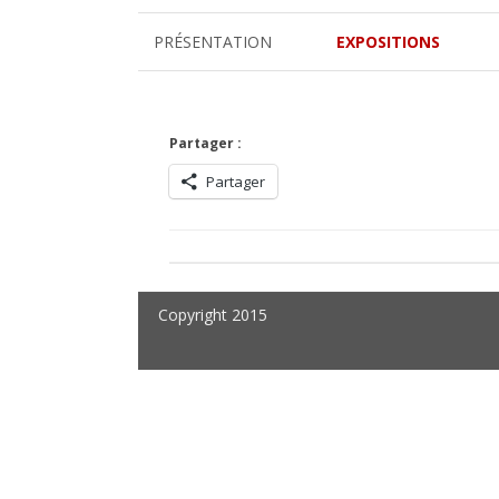
PRÉSENTATION
EXPOSITIONS
VITRIOL
DESS(T)INS VISIONNAIRES
Partager :
Partager
L’ARBRE COSMIQUE
FRÉQUENCES BRUTES
ART & MÉDITATION
Copyright 2015
ELIXIRS
SOUL TREE
GÉOMÉTRIES DE L’INVISIB
LA RUCHE