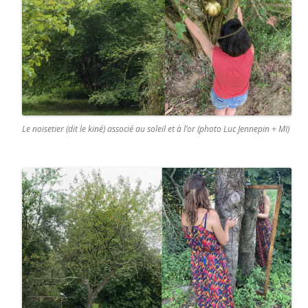
Le noisetier (dit le kiné) associé au soleil et à l’or (photo Luc Jennepin + MI)