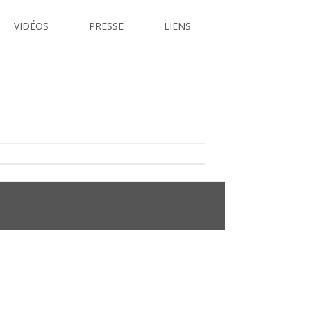
VIDÉOS
PRESSE
LIENS
REVUE DE PRESSE
 L’ARBRE
DOSSIERS ET COMMUNIQUÉS DE
PRESSE