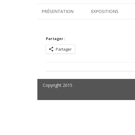
PRÉSENTATION
EXPOSITIONS
VITRIOL
DESS(T)INS VISIONNAIRES
Partager :
Partager
L’ARBRE COSMIQUE
FRÉQUENCES BRUTES
ART & MÉDITATION
Copyright 2015
ELIXIRS
SOUL TREE
GÉOMÉTRIES DE L’INVISIB
LA RUCHE